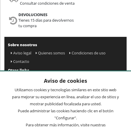
Consultar condiciones de venta
DEVOLUCIONES
Tienes 15 días para devolvernos
tu compra
Sobre nosotros
Aviso legal
Quienes somos
Condiciones de uso
Contacto
Otros links
Mapa web
Preguntas frecuentes
Mi cuenta
Aviso de cookies
Condiciones de envío y devolución
Utilizamos cookies y tecnologías similares en este sitio web
Newsletter
para mejorar su experiencia en línea, analizar el uso de sitios y
mostrar publicidad focalizada para usted.
Puede administrar las cookies haciendo clic en el botón
Acepto
privacidad
Enviar »
"Configurar".
Para obtener más información, visite nuestras