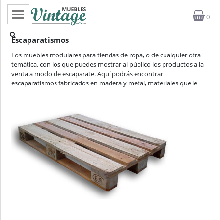
0
Categorías
Escaparatismos
Top ventas
Los muebles modulares para tiendas de ropa, o de cualquier otra
temática, con los que puedes mostrar al público los productos a la
venta a modo de escaparate. Aquí podrás encontrar
Outlet
escaparatismos fabricados en madera y metal, materiales que le
aportan calidez y rigidez al mueble expositor. Destacan los muebles
Novedades
iCub por su marcado estilo industrial envejecido que lo hacen
idóneo para atraer la mirada del posible comprador hacia sus
productos, además de ser muy fáciles de transportar y reubicar
Estilos
dentro de la tienda. Los muebles expositores pueden tener ofertas
puntuales de hasta el -64% de descuento y se venden en todo el
Proyectos
territorio español.
Profesionales
Noticias
Contacto