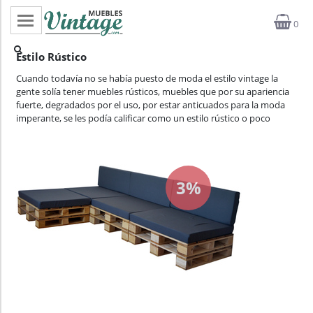
0
Categorías
Estilo Rústico
Top ventas
Cuando todavía no se había puesto de moda el estilo vintage la
gente solía tener muebles rústicos, muebles que por su apariencia
fuerte, degradados por el uso, por estar anticuados para la moda
Outlet
imperante, se les podía calificar como un estilo rústico o poco
refinado, que no buscaba la belleza de la moda actual. Solían ser
Novedades
muebles muy prácticos, sobretodo robustos, prueba de ello son las
fuertes bases que tienen las cómodas y aparadores que venden en
mueblesvintage.com con este estilo.
Estilos
3%
Proyectos
Profesionales
Noticias
Contacto