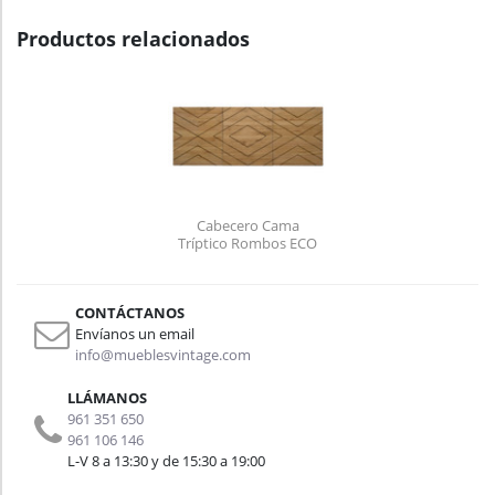
Productos relacionados
Cabecero Cama
Tríptico Rombos ECO
de Madera de Pino
Maciza Box Furniture
CONTÁCTANOS
Envíanos un email
info@mueblesvintage.com
LLÁMANOS
961 351 650
961 106 146
L-V 8 a 13:30 y de 15:30 a 19:00