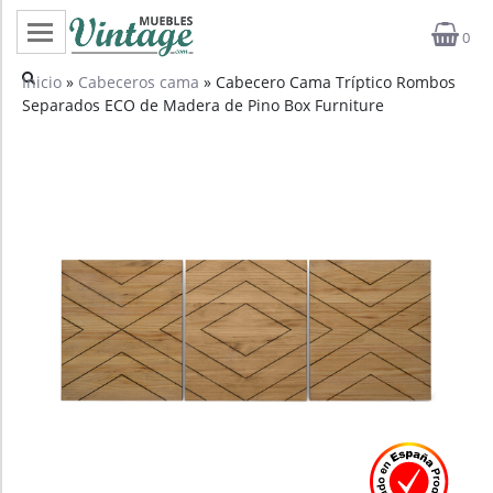
0
Categorías
Inicio
»
Cabeceros cama
» Cabecero Cama Tríptico Rombos
Separados ECO de Madera de Pino Box Furniture
Top ventas
Outlet
Novedades
Estilos
Proyectos
Profesionales
Noticias
Contacto