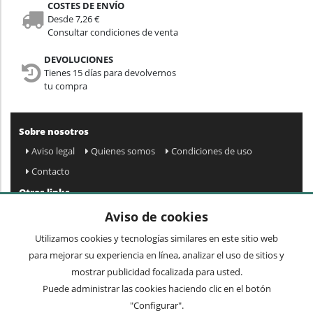
COSTES DE ENVÍO
Desde 7,26 €
Consultar condiciones de venta
DEVOLUCIONES
Tienes 15 días para devolvernos
tu compra
Sobre nosotros
Aviso legal
Quienes somos
Condiciones de uso
Contacto
Otros links
Mapa web
Preguntas frecuentes
Mi cuenta
Aviso de cookies
Condiciones de envío y devolución
Utilizamos cookies y tecnologías similares en este sitio web
Newsletter
para mejorar su experiencia en línea, analizar el uso de sitios y
mostrar publicidad focalizada para usted.
Puede administrar las cookies haciendo clic en el botón
Acepto
privacidad
Enviar »
"Configurar".