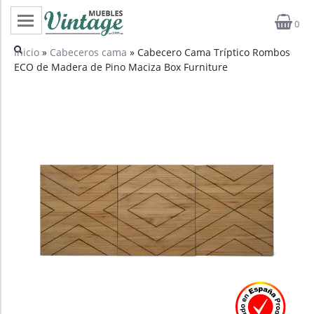
0
Categorías
Inicio
»
Cabeceros cama
» Cabecero Cama Tríptico Rombos
ECO de Madera de Pino Maciza Box Furniture
Top ventas
Outlet
Novedades
Estilos
Proyectos
Profesionales
Noticias
Contacto