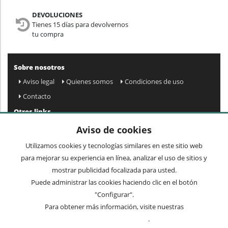
DEVOLUCIONES
Tienes 15 días para devolvernos
tu compra
Sobre nosotros
Aviso legal
Quienes somos
Condiciones de uso
Contacto
Otros links
Mapa web
Preguntas frecuentes
Mi cuenta
Aviso de cookies
Condiciones de envío y devolución
Utilizamos cookies y tecnologías similares en este sitio web
Newsletter
para mejorar su experiencia en línea, analizar el uso de sitios y
mostrar publicidad focalizada para usted.
Puede administrar las cookies haciendo clic en el botón
Acepto
privacidad
Enviar »
"Configurar".
Para obtener más información, visite nuestras
Condiciones de uso
.
Términos comunes