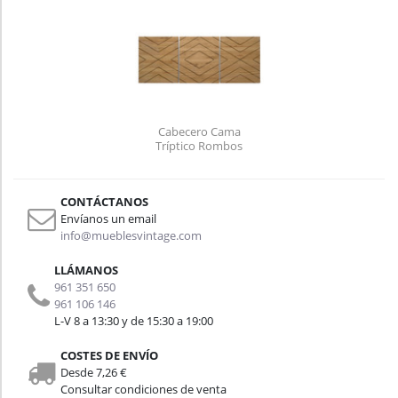
Cabecero Cama
Tríptico Rombos
Separados ECO de
Madera de Pino Box
Furniture
CONTÁCTANOS
Envíanos un email
info@mueblesvintage.com
LLÁMANOS
961 351 650
961 106 146
L-V 8 a 13:30 y de 15:30 a 19:00
COSTES DE ENVÍO
Desde 7,26 €
Consultar condiciones de venta