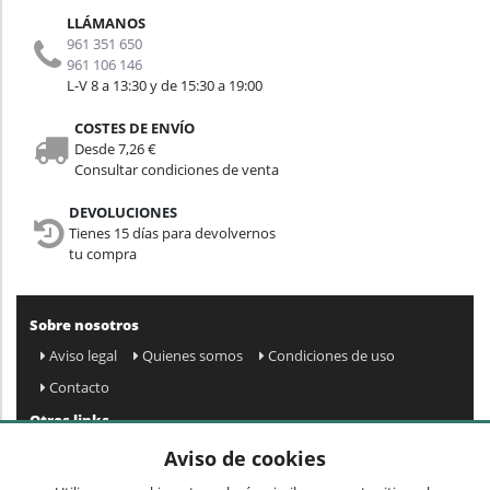
LLÁMANOS
961 351 650
961 106 146
L-V 8 a 13:30 y de 15:30 a 19:00
COSTES DE ENVÍO
Desde 7,26 €
Consultar condiciones de venta
DEVOLUCIONES
Tienes 15 días para devolvernos
tu compra
Sobre nosotros
Aviso legal
Quienes somos
Condiciones de uso
Contacto
Otros links
Mapa web
Preguntas frecuentes
Mi cuenta
Aviso de cookies
Condiciones de envío y devolución