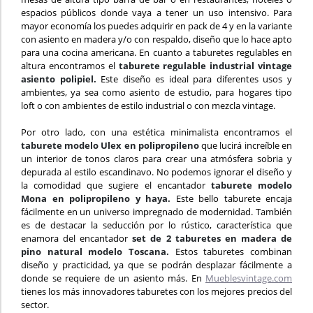
espacios públicos donde vaya a tener un uso intensivo. Para
mayor economía los puedes adquirir en pack de 4 y en la variante
con asiento en madera y/o con respaldo, diseño que lo hace apto
para una cocina americana. En cuanto a taburetes regulables en
altura encontramos el
taburete regulable industrial vintage
asiento polipiel.
Este diseño es ideal para diferentes usos y
ambientes, ya sea como asiento de estudio, para hogares tipo
loft o con ambientes de estilo industrial o con mezcla vintage.
Por otro lado, con una estética minimalista encontramos el
taburete modelo Ulex en polipropileno
que lucirá increíble en
un interior de tonos claros para crear una atmósfera sobria y
depurada al estilo escandinavo. No podemos ignorar el diseño y
la comodidad que sugiere el encantador
taburete modelo
Mona en polipropileno y haya.
Este bello taburete encaja
fácilmente en un universo impregnado de modernidad. También
es de destacar la seducción por lo rústico, característica que
enamora del encantador
set de 2 taburetes en madera de
pino natural modelo Toscana.
Estos taburetes combinan
diseño y practicidad, ya que se podrán desplazar fácilmente a
donde se requiere de un asiento más. En
Mueblesvintage.com
tienes los más innovadores taburetes con los mejores precios del
sector.