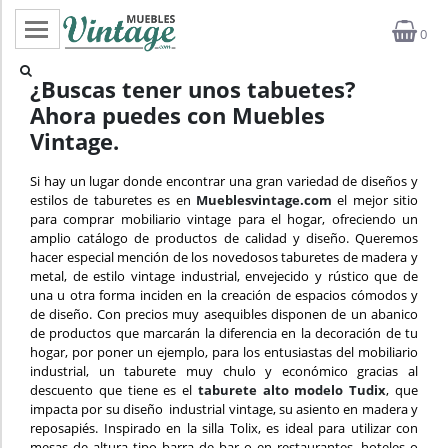
0
Categorías
¿Buscas tener unos tabuetes?
Ahora puedes con Muebles
Top ventas
Vintage.
Outlet
Si hay un lugar donde encontrar una gran variedad de diseños y
estilos de taburetes es en
Mueblesvintage.com
el mejor sitio
Novedades
para comprar mobiliario vintage para el hogar, ofreciendo un
amplio catálogo de productos de calidad y diseño. Queremos
Estilos
hacer especial mención de los novedosos taburetes de madera y
metal, de estilo vintage industrial, envejecido y rústico que de
una u otra forma inciden en la creación de espacios cómodos y
Proyectos
de diseño. Con precios muy asequibles disponen de un abanico
de productos que marcarán la diferencia en la decoración de tu
Profesionales
hogar, por poner un ejemplo, para los entusiastas del mobiliario
industrial, un taburete muy chulo y económico gracias al
descuento que tiene es el
taburete alto modelo Tudix
, que
Noticias
impacta por su diseño industrial vintage, su asiento en madera y
reposapiés. Inspirado en la silla Tolix, es ideal para utilizar con
Contacto
mesas de altura tipo barra de bar o en restaurantes, hoteles o