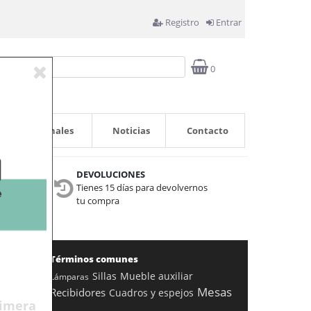
Registro
Entrar
0
Profesionales
Noticias
Contacto
DEVOLUCIONES
Tienes 15 días para devolvernos
nta
tu compra
Términos comunes
Sillas
Mueble auxiliar
Lámparas
Mesas
Recibidores
Cuadros y espejos
rimera
Enviar »