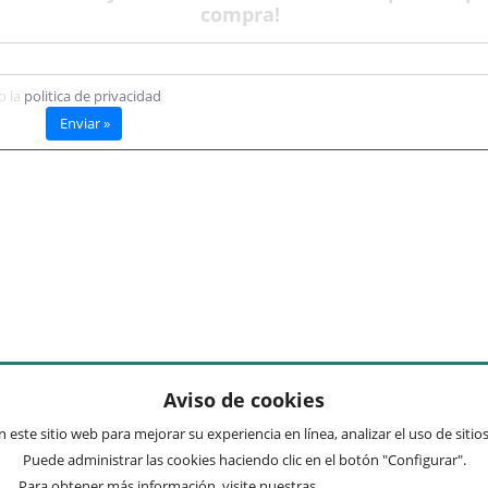
compra!
ciones de envío y devolución
© 2016 mueblesvintage.com
o la
politica de privacidad
Enviar »
Aviso de cookies
 este sitio web para mejorar su experiencia en línea, analizar el uso de siti
Puede administrar las cookies haciendo clic en el botón "Configurar".
Para obtener más información, visite nuestras
Condiciones de uso
.