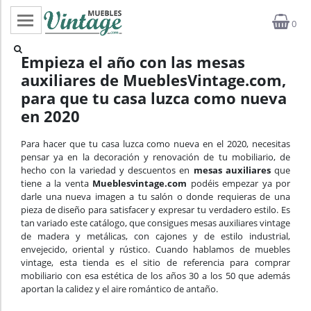
0
Categorías
Empieza el año con las mesas
auxiliares de MueblesVintage.com,
Top ventas
para que tu casa luzca como nueva
Outlet
en 2020
Novedades
Para hacer que tu casa luzca como nueva en el 2020, necesitas
pensar ya en la decoración y renovación de tu mobiliario, de
hecho con la variedad y descuentos en
mesas auxiliares
que
Estilos
tiene a la venta
Mueblesvintage.com
podéis empezar ya por
darle una nueva imagen a tu salón o donde requieras de una
Proyectos
pieza de diseño para satisfacer y expresar tu verdadero estilo. Es
tan variado este catálogo, que consigues mesas auxiliares vintage
de madera y metálicas, con cajones y de estilo industrial,
Profesionales
envejecido, oriental y rústico. Cuando hablamos de muebles
vintage, esta tienda es el sitio de referencia para comprar
Noticias
mobiliario con esa estética de los años 30 a los 50 que además
aportan la calidez y el aire romántico de antaño.
Contacto