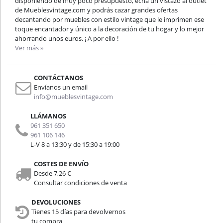
disponiendo de muy poco presupuesto, echa un vistazo al outlet
de Mueblesvintage.com y podrás cazar grandes ofertas
decantando por muebles con estilo vintage que le imprimen ese
toque encantador y único a la decoración de tu hogar y lo mejor
ahorrando unos euros. ¡ A por ello !
Ver más »
CONTÁCTANOS
Envíanos un email
info@mueblesvintage.com
LLÁMANOS
961 351 650
961 106 146
L-V 8 a 13:30 y de 15:30 a 19:00
COSTES DE ENVÍO
Desde 7,26 €
Consultar condiciones de venta
DEVOLUCIONES
Tienes 15 días para devolvernos
tu compra