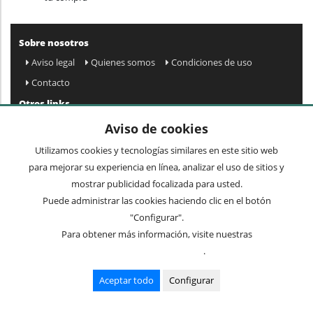
Sobre nosotros
Aviso legal
Quienes somos
Condiciones de uso
Contacto
Otros links
Mapa web
Preguntas frecuentes
Mi cuenta
Aviso de cookies
Condiciones de envío y devolución
Utilizamos cookies y tecnologías similares en este sitio web
Newsletter
para mejorar su experiencia en línea, analizar el uso de sitios y
mostrar publicidad focalizada para usted.
Puede administrar las cookies haciendo clic en el botón
Acepto
privacidad
Enviar »
"Configurar".
Para obtener más información, visite nuestras
Condiciones de uso
.
Términos comunes
Mesas
Recibidores
Sillas
Cuadros y espejos
Lámparas
Aceptar todo
Configurar
Mueble auxiliar