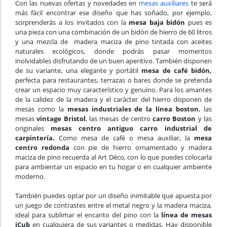
Con las nuevas ofertas y novedades en
mesas auxiliares
te será
más fácil encontrar ese diseño que has soñado, por ejemplo,
sorprenderás a los invitados con la
mesa baja bidón
pues es
una pieza con una combinación de un bidón de hierro de 60 litros
y una mezcla de madera maciza de pino tintada con aceites
naturales ecológicos, donde podrás pasar momentos
inolvidables disfrutando de un buen aperitivo. También disponen
de su variante, una elegante y portátil
mesa de café bidón,
perfecta para restaurantes, terrazas o bares donde se pretenda
crear un espacio muy característico y genuino. Para los amantes
de la calidez de la madera y el carácter del hierro disponen de
mesas como la
mesas industriales de la línea boston
, las
mesas
vintage Bristol
, las mesas de centro
carro Boston
y las
originales
mesas centro antiguo carro industrial de
carpintería.
Como mesa de café o mesa auxiliar, la
mesa
centro redonda
con pie de hierro ornamentado y madera
maciza de pino recuerda al Art Déco, con lo que puedes colocarla
para ambientar un espacio en tu hogar o en cualquier ambiente
moderno.
También puedes optar por un diseño inimitable que apuesta por
un juego de contrastes entre el metal negro y la madera maciza,
ideal para sublimar el encanto del pino con la
línea de mesas
iCub
en cualquiera de sus variantes o medidas. Hay disponible