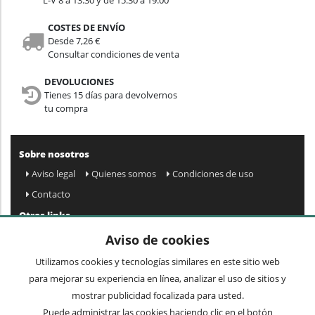
COSTES DE ENVÍO
Desde 7,26 €
Consultar condiciones de venta
DEVOLUCIONES
Tienes 15 días para devolvernos
tu compra
Sobre nosotros
Aviso legal
Quienes somos
Condiciones de uso
Contacto
Otros links
Mapa web
Preguntas frecuentes
Mi cuenta
Aviso de cookies
Condiciones de envío y devolución
Utilizamos cookies y tecnologías similares en este sitio web
Newsletter
para mejorar su experiencia en línea, analizar el uso de sitios y
mostrar publicidad focalizada para usted.
Puede administrar las cookies haciendo clic en el botón