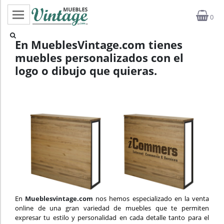
0
Categorías
En MueblesVintage.com tienes
muebles personalizados con el
Top ventas
logo o dibujo que quieras.
Outlet
Novedades
Estilos
Proyectos
Profesionales
Noticias
En
Mueblesvintage.com
nos hemos especializado en la venta
online de una gran variedad de muebles que te permiten
expresar tu estilo y personalidad en cada detalle tanto para el
Contacto