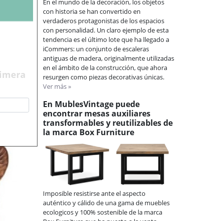
En el mundo de la decoración, los objetos
con historia se han convertido en
ntage de
verdaderos protagonistas de los espacios
vintage al
con personalidad. Un claro ejemplo de esta
 y tejido
tendencia es el último lote que ha llegado a
 espacios,
iCommers: un conjunto de escaleras
n tu salón
antiguas de madera, originalmente utilizadas
o un toque
en el ámbito de la construcción, que ahora
sofá ahora
rimera
resurgen como piezas decorativas únicas.
Ver más »
En MublesVintage puede
encontrar mesas auxiliares
transformables y reutilizables de
la marca Box Furniture
Imposible resistirse ante el aspecto
auténtico y cálido de una gama de muebles
ecologicos y 100% sostenible de la marca