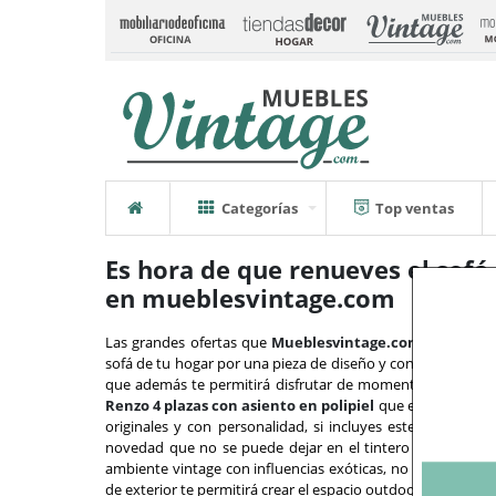
Categorías
Top ventas
Es hora de que renueves el sofá
en mueblesvintage.com
Las
grandes ofertas que
Mueblesvintage.com
está reali
sofá de tu hogar por una pieza de diseño y confortabilidad
que además te permitirá disfrutar de momentos de descan
Renzo 4 plazas con asiento en polipiel
que es una joya qu
originales y con personalidad, si incluyes este conforta
novedad que no se puede dejar en el tintero es el
sofá i
ambiente vintage con influencias exóticas, no se resista
de exterior te permitirá crear el espacio outdoor de tus sue