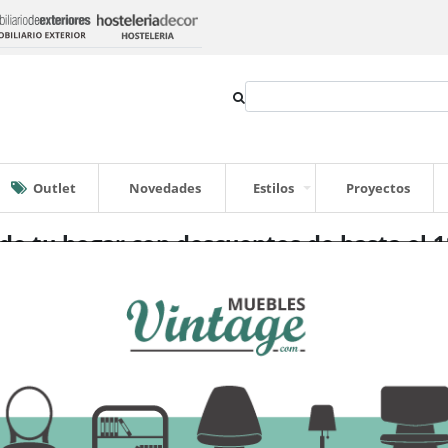
Outlet
Novedades
Estilos
Proyectos
 de tu hogar con descuentos de hasta el 
zando, son una gran oportunidad para que renueves el desgastado y poco 
 que no solo hará de tu salón una estancia en tendencia llena de mucho enc
so bien merecidos. No querrás perderte el increíble descuento del
sofá i
e resaltará en tu salón ese toque industrial que tanto aman los seguidores 
ble sofá en la decoración de tu hogar notarás que nunca pasará desaperc
ndustrial Box sin brazos 4 - 5 plazas.
Si le encanta la decoración que c
 a este sofá Box. Solo o combinado con otros muebles del mismo modelo, e
ños.