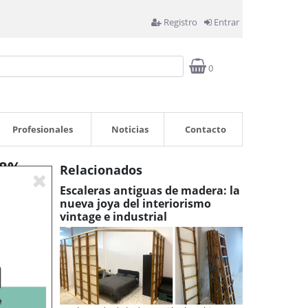
Registro
Entrar
0
Profesionales
Noticias
Contacto
18%
Relacionados
Escaleras antiguas de madera: la
nueva joya del interiorismo
atractivo
vintage e industrial
anto, sino
ndustrial
de estilos
ibido. Una
ombine un
ste mueble