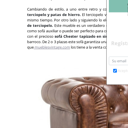
Cambiando de estilo, a uno entre retro y contemporán
terciopelo y patas de hierro.
El terciopelo vuelve a nues
mismo tiempo. Por otro lado y siguiendo lo elegante y sofi
de terciopelo.
Este mueble es un verdadero objeto decorat
como sofá auxiliar o puede ser perfecto para crear un espac
con el precioso
sofá Chester tapizado en similpiel cuer
barroco. De 2 o 3 plazas este sofá garantiza una comodidad
Regíst
que
mueblesvintage.com
los tiene a la venta con grandes 
Acept