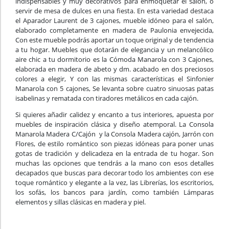
indispensables y muy decorativos para enmoquetar el salón, o
servir de mesa de dulces en una fiesta. En esta variedad destaca
el Aparador Laurent de 3 cajones, mueble idóneo para el salón,
elaborado completamente en madera de Paulonia envejecida,
Con este mueble podrás aportar un toque original y de tendencia
a tu hogar. Muebles que dotarán de elegancia y un melancólico
aire chic a tu dormitorio es la Cómoda Manarola con 3 Cajones,
elaborada en madera de abeto y dm. acabado en dos preciosos
colores a elegir, Y con las mismas características el Sinfonier
Manarola con 5 cajones, Se levanta sobre cuatro sinuosas patas
isabelinas y rematada con tiradores metálicos en cada cajón.
Si quieres añadir calidez y encanto a tus interiores, apuesta por
muebles de inspiración clásica y diseño atemporal. La Consola
Manarola Madera C/Cajón y la Consola Madera cajón, Jarrón con
Flores, de estilo romántico son piezas idóneas para poner unas
gotas de tradición y delicadeza en la entrada de tu hogar. Son
muchas las opciones que tendrás a la mano con esos detalles
decapados que buscas para decorar todo los ambientes con ese
toque romántico y elegante a la vez, las Librerías, los escritorios,
los sofás, los bancos para jardín, como también Lámparas
elementos y sillas clásicas en madera y piel.