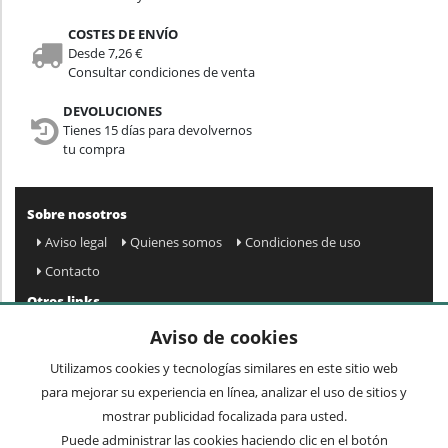
COSTES DE ENVÍO
Desde 7,26 €
Consultar condiciones de venta
DEVOLUCIONES
Tienes 15 días para devolvernos
tu compra
Sobre nosotros
Aviso legal
Quienes somos
Condiciones de uso
Contacto
Otros links
Mapa web
Preguntas frecuentes
Mi cuenta
Aviso de cookies
Condiciones de envío y devolución
Utilizamos cookies y tecnologías similares en este sitio web
Newsletter
para mejorar su experiencia en línea, analizar el uso de sitios y
mostrar publicidad focalizada para usted.
Puede administrar las cookies haciendo clic en el botón