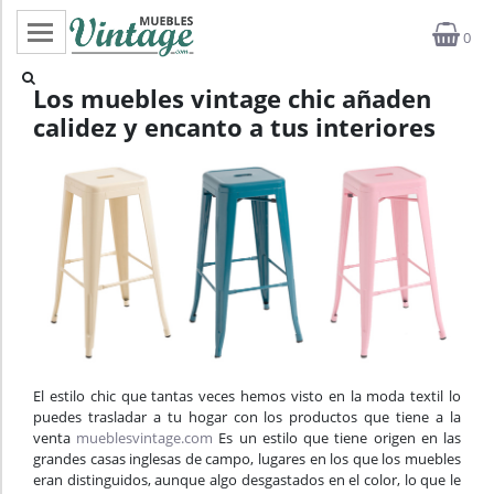
0
Categorías
Los muebles vintage chic añaden
calidez y encanto a tus interiores
Top ventas
Outlet
Novedades
Estilos
Proyectos
Profesionales
El estilo chic que tantas veces hemos visto en la moda textil lo
puedes trasladar a tu hogar con los productos que tiene a la
Noticias
venta
mueblesvintage.com
Es un estilo que tiene origen en las
grandes casas inglesas de campo, lugares en los que los muebles
eran distinguidos, aunque algo desgastados en el color, lo que le
Contacto