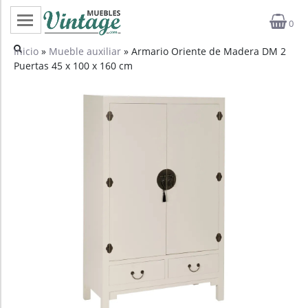
0
Categorías
Inicio
»
Mueble auxiliar
» Armario Oriente de Madera DM 2
Puertas 45 x 100 x 160 cm
Top ventas
Outlet
Novedades
Estilos
Proyectos
Profesionales
Noticias
Contacto