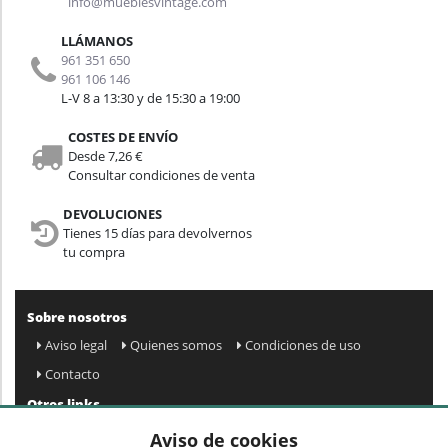
info@mueblesvintage.com
LLÁMANOS
961 351 650
961 106 146
L-V 8 a 13:30 y de 15:30 a 19:00
COSTES DE ENVÍO
Desde 7,26 €
Consultar condiciones de venta
DEVOLUCIONES
Tienes 15 días para devolvernos
tu compra
Sobre nosotros
Aviso legal
Quienes somos
Condiciones de uso
Contacto
Otros links
Mapa web
Preguntas frecuentes
Mi cuenta
Aviso de cookies