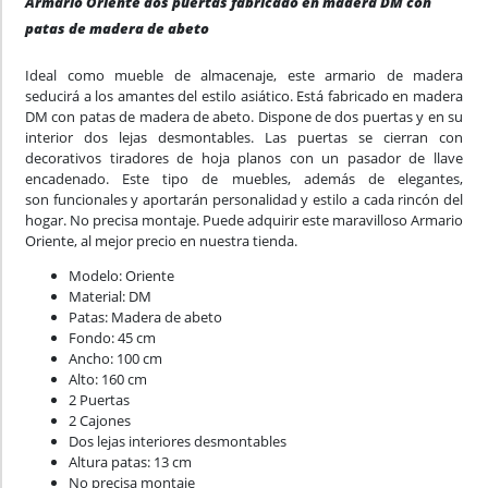
Armario Oriente dos puertas fabricado en madera DM con
patas de madera de abeto
Ideal como mueble de almacenaje, este armario de madera
seducirá a los amantes del estilo asiático. Está fabricado en madera
DM con patas de madera de abeto. Dispone de dos puertas y en su
interior dos lejas desmontables. Las puertas se cierran con
decorativos tiradores de hoja planos con un pasador de llave
encadenado. Este tipo de muebles, además de elegantes,
son funcionales y aportarán personalidad y estilo a cada rincón del
hogar. No precisa montaje. Puede adquirir este maravilloso Armario
Oriente, al mejor precio en nuestra tienda.
Modelo: Oriente
Material: DM
Patas: Madera de abeto
Fondo: 45 cm
Ancho: 100 cm
Alto: 160 cm
2 Puertas
2 Cajones
Dos lejas interiores desmontables
Altura patas: 13 cm
No precisa montaje