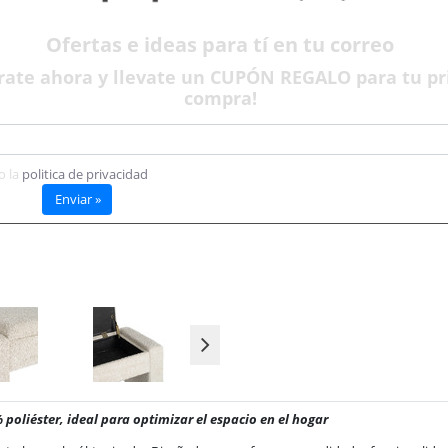
Disponible
Ofertas e ideas para tí en tu correo
rate ahora y llevate un CUPÓN REGALO para tu p
compra!
o la
politica de privacidad
Enviar »
poliéster, ideal para optimizar el espacio en el hogar