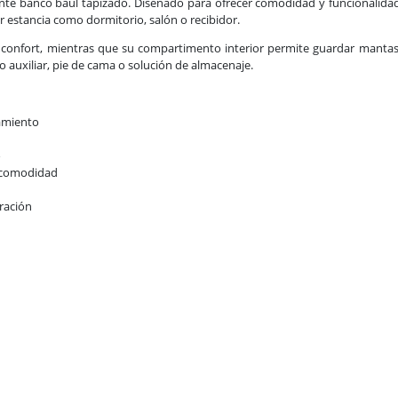
gante banco baúl tapizado. Diseñado para ofrecer comodidad y funcionalid
er estancia como dormitorio, salón o recibidor.
confort, mientras que su compartimento interior permite guardar mantas, 
o auxiliar, pie de cama o solución de almacenaje.
amiento
o
 comodidad
oración