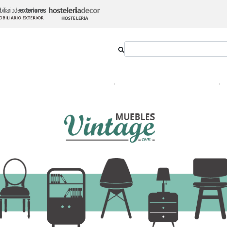
Outlet
Novedades
Estilos
Proyectos
x 117 x 45 cm
Banco Baúl Tejido d
241,88 €
-
+
Añadir al ca
Ver opciones
IVA incluido en el precio
Transporte:
36,30€
Plazo de entrega aproximado:
6 dí