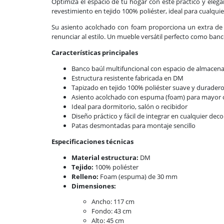
Optimiza el espacio de tu hogar con este práctico y ele
revestimiento en tejido 100% poliéster, ideal para cualqui
Su asiento acolchado con foam proporciona un extra de 
renunciar al estilo. Un mueble versátil perfecto como banc
Características principales
Banco baúl multifuncional con espacio de almacen
Estructura resistente fabricada en DM
Tapizado en tejido 100% poliéster suave y durader
Asiento acolchado con espuma (foam) para mayor
Ideal para dormitorio, salón o recibidor
Diseño práctico y fácil de integrar en cualquier dec
Patas desmontadas para montaje sencillo
Especificaciones técnicas
Material estructura:
DM
Tejido:
100% poliéster
Relleno:
Foam (espuma) de 30 mm
Dimensiones:
Ancho: 117 cm
Fondo: 43 cm
Alto: 45 cm