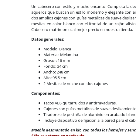
Un cabecero con estilo y mucho encanto. Completa la dec
aquellos que buscan un estilo moderno y elegante con a
dos amplios cajones con guías metálicas de suave deslizami
mesitas en color blanco con el frontal de un cajón alisto
Cabecero matrimonio, al mejor precio en nuestra tienda.
Datos generales:
Modelo: Bianca
Material: Melamina
Grosor: 16 mm
Fondo: 34 cm
Ancho: 248 cm
Alto: 95,5 cm
2 Mesitas de noche con dos cajones
Componentes:
Tacos ABS quitarruidos y antirrayaduras.
Cajones con guías metálicas de suave deslizamiento.
Tiradores de pestaña de aluminio en acabado blan
Incluye dispositivo de fijación a la pared para el ca
Mueble desmontado en kit, con todos los herrajes y senc
Sólo se entrega en península