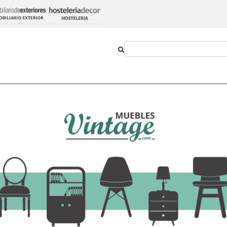
Outlet
Novedades
Estilos
Proyectos
listonado Estilo Nórdico con 2 Mesitas de Noche
Cabecero Bianca Bl
con 2 Mesitas de 
218,53 €
-
+
Añadir al ca
Ver opciones
IVA incluido en el precio
Transporte:
GRATIS!