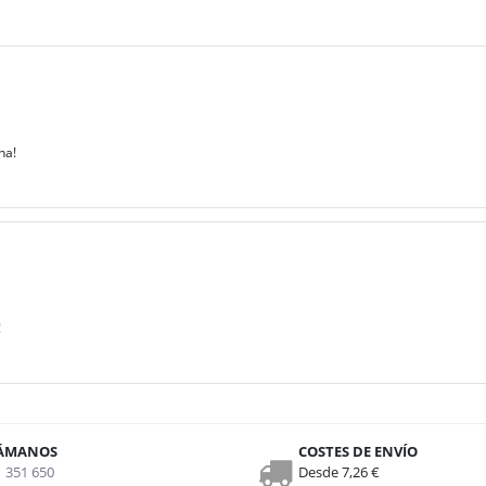
na!
!
ÁMANOS
COSTES DE ENVÍO
 351 650
Desde 7,26 €