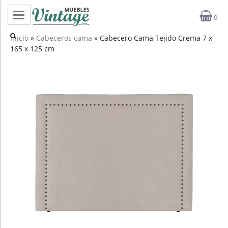
0
Categorías
Inicio
»
Cabeceros cama
» Cabecero Cama Tejido Crema 7 x
165 x 125 cm
Top ventas
Outlet
Novedades
Estilos
Proyectos
Profesionales
Noticias
Contacto