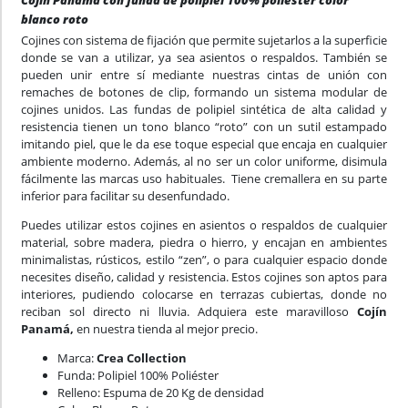
Cojín Panamá con funda de polipiel 100% poliéster color
blanco roto
Cojines con sistema de fijación que permite sujetarlos a la superficie
donde se van a utilizar, ya sea asientos o respaldos. También se
pueden unir entre sí mediante nuestras cintas de unión con
remaches de botones de clip, formando un sistema modular de
cojines unidos. Las fundas de polipiel sintética de alta calidad y
resistencia tienen un tono blanco “roto” con un sutil estampado
imitando piel, que le da ese toque especial que encaja en cualquier
ambiente moderno. Además, al no ser un color uniforme, disimula
fácilmente las marcas uso habituales. Tiene cremallera en su parte
inferior para facilitar su desenfundado.
Puedes utilizar estos cojines en asientos o respaldos de cualquier
material, sobre madera, piedra o hierro, y encajan en ambientes
minimalistas, rústicos, estilo “zen”, o para cualquier espacio donde
necesites diseño, calidad y resistencia. Estos cojines son aptos para
interiores, pudiendo colocarse en terrazas cubiertas, donde no
reciban sol directo ni lluvia. Adquiera este maravilloso
Cojín
Panamá,
en nuestra tienda al mejor precio.
Marca:
Crea Collection
Funda: Polipiel 100% Poliéster
Relleno: Espuma de 20 Kg de densidad