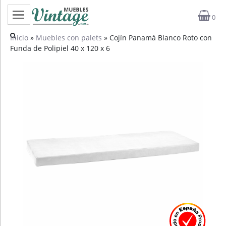
0
Categorías
Inicio
»
Muebles con palets
» Cojín Panamá Blanco Roto con
Funda de Polipiel 40 x 120 x 6
Top ventas
Outlet
Novedades
Estilos
Proyectos
Profesionales
Noticias
Contacto