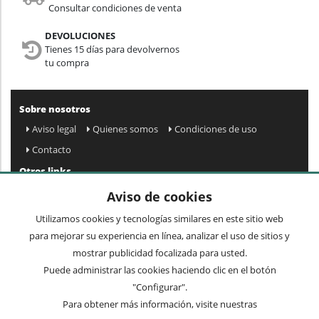
Consultar condiciones de venta
DEVOLUCIONES
Tienes 15 días para devolvernos
tu compra
Sobre nosotros
Aviso legal
Quienes somos
Condiciones de uso
Contacto
Otros links
Mapa web
Preguntas frecuentes
Mi cuenta
Aviso de cookies
Condiciones de envío y devolución
Utilizamos cookies y tecnologías similares en este sitio web
Newsletter
para mejorar su experiencia en línea, analizar el uso de sitios y
mostrar publicidad focalizada para usted.
Puede administrar las cookies haciendo clic en el botón
Acepto
privacidad
Enviar »
"Configurar".
Para obtener más información, visite nuestras