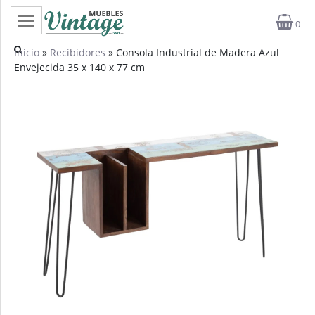
0
Categorías
Inicio
»
Recibidores
» Consola Industrial de Madera Azul
Envejecida 35 x 140 x 77 cm
Top ventas
Outlet
Novedades
Estilos
Proyectos
Profesionales
Noticias
Contacto