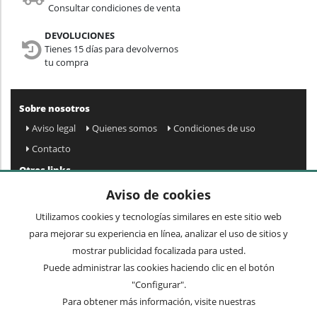
Consultar condiciones de venta
DEVOLUCIONES
Tienes 15 días para devolvernos
tu compra
Sobre nosotros
Aviso legal
Quienes somos
Condiciones de uso
Contacto
Otros links
Mapa web
Preguntas frecuentes
Mi cuenta
Aviso de cookies
Condiciones de envío y devolución
Utilizamos cookies y tecnologías similares en este sitio web
Newsletter
para mejorar su experiencia en línea, analizar el uso de sitios y
mostrar publicidad focalizada para usted.
Puede administrar las cookies haciendo clic en el botón
Acepto
privacidad
Enviar »
"Configurar".
Para obtener más información, visite nuestras