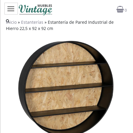
0
Categorías
Inicio
»
Estanterías
» Estantería de Pared Industrial de
Hierro 22,5 x 92 x 92 cm
Top ventas
Outlet
Novedades
Estilos
Proyectos
Profesionales
Noticias
Contacto