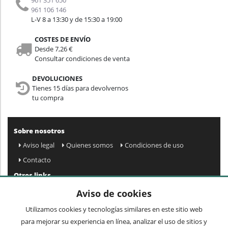
961 106 146
L-V 8 a 13:30 y de 15:30 a 19:00
COSTES DE ENVÍO
Desde 7,26 €
Consultar condiciones de venta
DEVOLUCIONES
Tienes 15 días para devolvernos
tu compra
Sobre nosotros
Aviso legal
Quienes somos
Condiciones de uso
Contacto
Otros links
Mapa web
Preguntas frecuentes
Mi cuenta
Aviso de cookies
Condiciones de envío y devolución
Utilizamos cookies y tecnologías similares en este sitio web
Newsletter
para mejorar su experiencia en línea, analizar el uso de sitios y