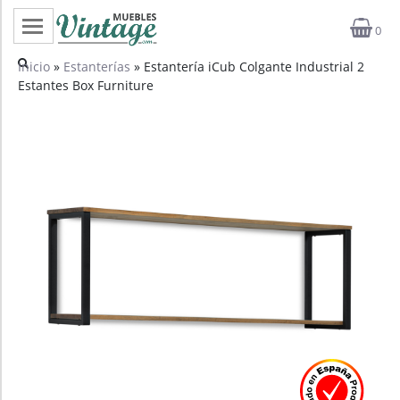
0
Categorías
Inicio
»
Estanterías
» Estantería iCub Colgante Industrial 2
Estantes Box Furniture
Top ventas
Outlet
Novedades
Estilos
Proyectos
Profesionales
Noticias
Contacto