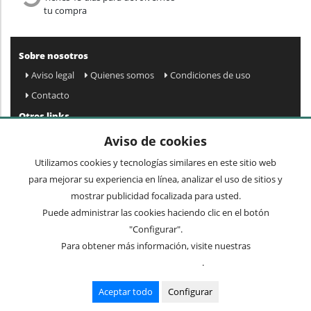
tu compra
Sobre nosotros
Aviso legal
Quienes somos
Condiciones de uso
Contacto
Otros links
Mapa web
Preguntas frecuentes
Mi cuenta
Aviso de cookies
Condiciones de envío y devolución
Utilizamos cookies y tecnologías similares en este sitio web
Newsletter
para mejorar su experiencia en línea, analizar el uso de sitios y
mostrar publicidad focalizada para usted.
Puede administrar las cookies haciendo clic en el botón
Acepto
privacidad
Enviar »
"Configurar".
Para obtener más información, visite nuestras
Condiciones de uso
.
Términos comunes
Mesas
Sillas
Mueble auxiliar
Cuadros y espejos
Lámparas
Aceptar todo
Configurar
Recibidores