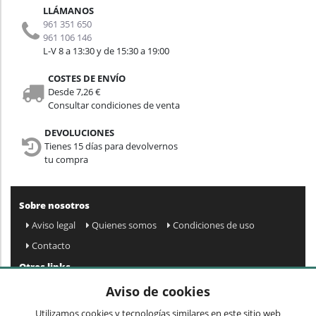
LLÁMANOS
961 351 650
961 106 146
L-V 8 a 13:30 y de 15:30 a 19:00
COSTES DE ENVÍO
Desde 7,26 €
Consultar condiciones de venta
DEVOLUCIONES
Tienes 15 días para devolvernos
tu compra
Sobre nosotros
Aviso legal
Quienes somos
Condiciones de uso
Contacto
Otros links
Mapa web
Preguntas frecuentes
Mi cuenta
Aviso de cookies
Condiciones de envío y devolución
Utilizamos cookies y tecnologías similares en este sitio web