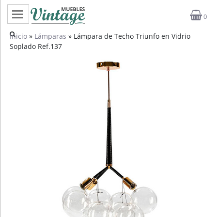
0
Categorías
Inicio
»
Lámparas
» Lámpara de Techo Triunfo en Vidrio
Soplado Ref.137
Top ventas
Outlet
Novedades
Estilos
Proyectos
Profesionales
Noticias
Contacto