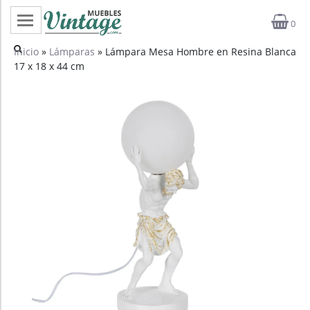
0
Categorías
Inicio
»
Lámparas
» Lámpara Mesa Hombre en Resina Blanca
17 x 18 x 44 cm
Top ventas
Outlet
Novedades
Estilos
Proyectos
Profesionales
Noticias
Contacto