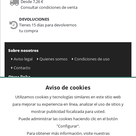
Desde 7,26 €
Consultar condiciones de venta
DEVOLUCIONES
Tienes 15 días para devolvernos
tu compra
Sobre nosotros
Aviso legal
Quienes somos
Condiciones de uso
Contacto
Otros links
Mapa web
Preguntas frecuentes
Mi cuenta
Aviso de cookies
Condiciones de envío y devolución
Utilizamos cookies y tecnologías similares en este sitio web
Newsletter
para mejorar su experiencia en línea, analizar el uso de sitios y
mostrar publicidad focalizada para usted.
Puede administrar las cookies haciendo clic en el botón
Acepto
privacidad
Enviar »
"Configurar".
Para obtener más información, visite nuestras