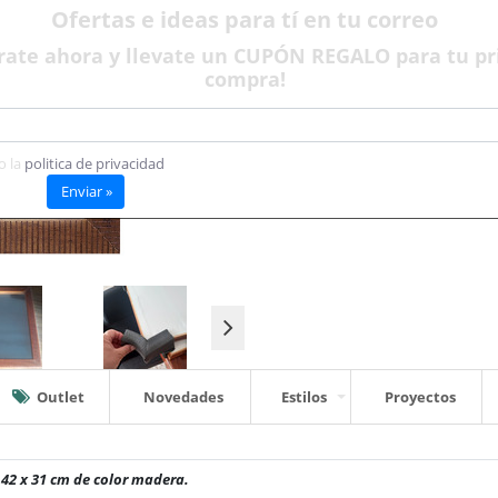
Ofertas e ideas para tí en tu correo
rate ahora y llevate un CUPÓN REGALO para tu p
compra!
o la
politica de privacidad
Enviar »
Outlet
Novedades
Estilos
Proyectos
 42 x 31 cm de color madera.