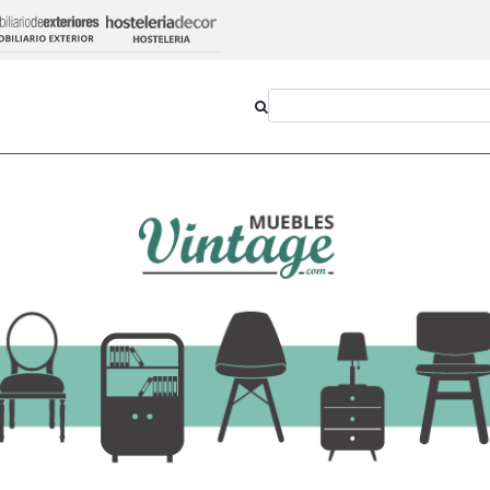
ed de Madera de 42x31 cm
Lote de 16 Espejos
5,57 €
-
+
Añadir al ca
Ver opciones
IVA incluido en el precio
Plazo de entrega aproximado:
7 dí
Disponible