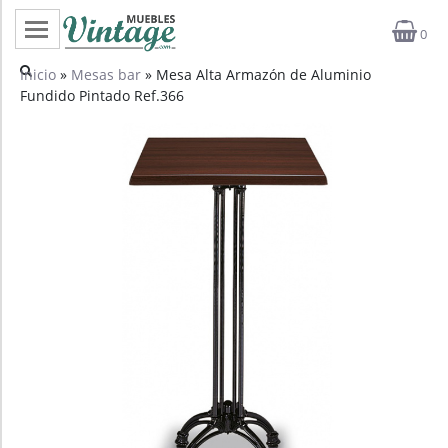
0
Categorías
Inicio
»
Mesas bar
» Mesa Alta Armazón de Aluminio
Fundido Pintado Ref.366
Top ventas
Outlet
Novedades
Estilos
Proyectos
Profesionales
Noticias
Contacto