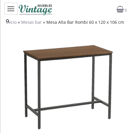
0
Categorías
Inicio
»
Mesas bar
» Mesa Alta Bar Rombi 60 x 120 x 106 cm
Top ventas
Outlet
Novedades
Estilos
Proyectos
Profesionales
Noticias
Contacto