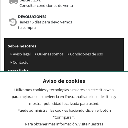
Consultar condiciones de venta
DEVOLUCIONES
Tienes 15 días para devolvernos
tu compra
Sobre nosotros
Aviso legal
Quienes somos
Condiciones de uso
Contacto
Otros links
Mapa web
Preguntas frecuentes
Mi cuenta
Aviso de cookies
Condiciones de envío y devolución
Utilizamos cookies y tecnologías similares en este sitio web
Newsletter
para mejorar su experiencia en línea, analizar el uso de sitios y
mostrar publicidad focalizada para usted.
Puede administrar las cookies haciendo clic en el botón
Acepto
privacidad
Enviar »
"Configurar".
Para obtener más información, visite nuestras