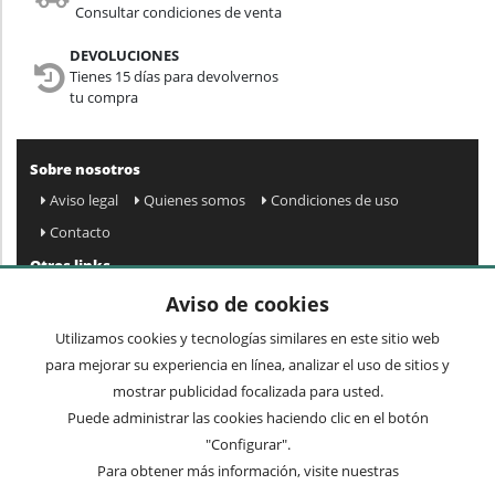
Consultar condiciones de venta
DEVOLUCIONES
Tienes 15 días para devolvernos
tu compra
Sobre nosotros
Aviso legal
Quienes somos
Condiciones de uso
Contacto
Otros links
Mapa web
Preguntas frecuentes
Mi cuenta
Aviso de cookies
Condiciones de envío y devolución
Utilizamos cookies y tecnologías similares en este sitio web
Newsletter
para mejorar su experiencia en línea, analizar el uso de sitios y
mostrar publicidad focalizada para usted.
Puede administrar las cookies haciendo clic en el botón
Acepto
privacidad
Enviar »
"Configurar".
Para obtener más información, visite nuestras