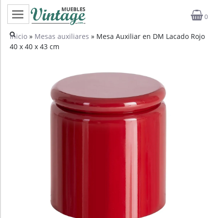
0
Categorías
Inicio
»
Mesas auxiliares
» Mesa Auxiliar en DM Lacado Rojo
40 x 40 x 43 cm
Top ventas
Outlet
Novedades
Estilos
Proyectos
Profesionales
Noticias
Contacto