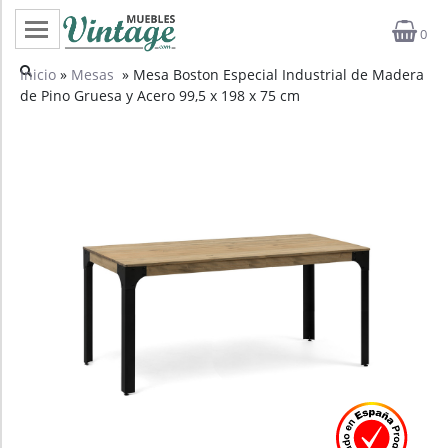
0
Categorías
Inicio
»
Mesas
» Mesa Boston Especial Industrial de Madera
de Pino Gruesa y Acero 99,5 x 198 x 75 cm
Top ventas
Outlet
Novedades
Estilos
Proyectos
Profesionales
Noticias
Contacto