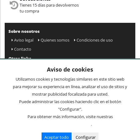
Tienes 15 días para devolvernos
tu compra
Sobre nosotros
Aviso legal
Quienes somos
Condiciones de uso
Contacto
Otros links
Mapa web
Preguntas frecuentes
Mi cuenta
Aviso de cookies
Condiciones de envío y devolución
Utilizamos cookies y tecnologías similares en este sitio web
Newsletter
para mejorar su experiencia en línea, analizar el uso de sitios y
mostrar publicidad focalizada para usted.
Puede administrar las cookies haciendo clic en el botón
Acepto
privacidad
Enviar »
"Configurar".
Para obtener más información, visite nuestras
Condiciones de uso
.
Términos comunes
Mesas
Recibidores
Cuadros y espejos
Sillas
Aceptar todo
Configurar