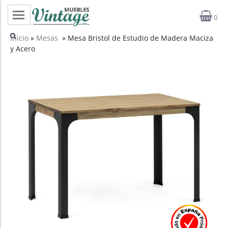
0
Categorías
Inicio
»
Mesas
» Mesa Bristol de Estudio de Madera Maciza
y Acero
Top ventas
Outlet
Novedades
Estilos
Proyectos
Profesionales
Noticias
Contacto