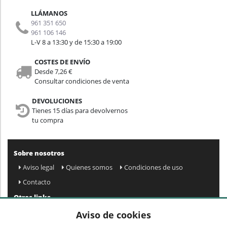
LLÁMANOS
961 351 650
961 106 146
L-V 8 a 13:30 y de 15:30 a 19:00
COSTES DE ENVÍO
Desde 7,26 €
Consultar condiciones de venta
DEVOLUCIONES
Tienes 15 días para devolvernos
tu compra
Sobre nosotros
Aviso legal
Quienes somos
Condiciones de uso
Contacto
Otros links
Mapa web
Preguntas frecuentes
Mi cuenta
Aviso de cookies
Condiciones de envío y devolución