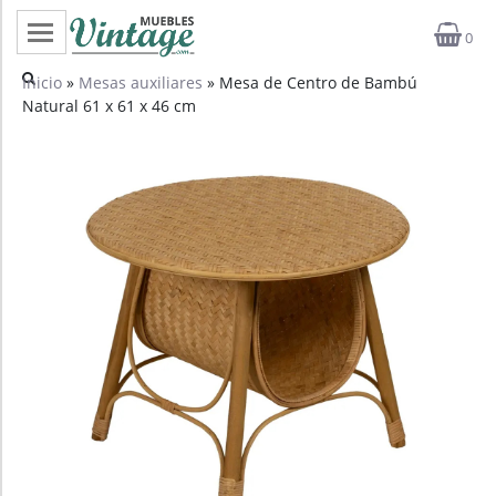
0
Categorías
Inicio
»
Mesas auxiliares
» Mesa de Centro de Bambú
Natural 61 x 61 x 46 cm
Top ventas
Outlet
Novedades
Estilos
Proyectos
Profesionales
Noticias
Contacto