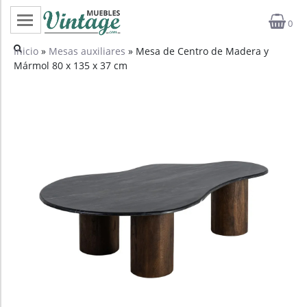
0
Categorías
Inicio
»
Mesas auxiliares
» Mesa de Centro de Madera y
Mármol 80 x 135 x 37 cm
Top ventas
Outlet
Novedades
Estilos
Proyectos
Profesionales
Noticias
Contacto