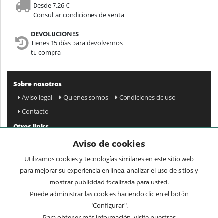
Desde 7,26 €
Consultar condiciones de venta
DEVOLUCIONES
Tienes 15 días para devolvernos
tu compra
Sobre nosotros
Aviso legal
Quienes somos
Condiciones de uso
Contacto
Otros links
Mapa web
Preguntas frecuentes
Mi cuenta
Aviso de cookies
Condiciones de envío y devolución
Utilizamos cookies y tecnologías similares en este sitio web
Newsletter
para mejorar su experiencia en línea, analizar el uso de sitios y
mostrar publicidad focalizada para usted.
Puede administrar las cookies haciendo clic en el botón
Acepto
privacidad
Enviar »
"Configurar".
Para obtener más información, visite nuestras