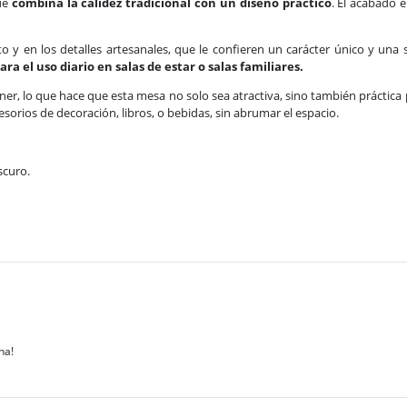
ue
combina la calidez tradicional con un diseño práctico
. El acabado 
sto y en los detalles artesanales, que le confieren un carácter único y un
ra el uso diario en salas de estar o salas familiares.
ner, lo que hace que esta mesa no solo sea atractiva, sino también práctica 
sorios de decoración, libros, o bebidas, sin abrumar el espacio.
scuro.
na!