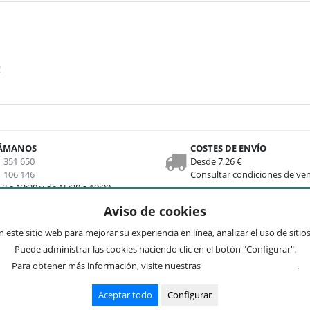
!
ÁMANOS
COSTES DE ENVÍO
 351 650
Desde 7,26 €
 106 146
Consultar condiciones de ve
 8 a 13:30 y de 15:30 a 19:00
Aviso de cookies
nks
Newsletter
 este sitio web para mejorar su experiencia en línea, analizar el uso de siti
Puede administrar las cookies haciendo clic en el botón "Configurar".
 web
Preguntas frecuentes
Para obtener más información, visite nuestras
Condiciones de uso
.
enta
Acepto
privacidad
ciones de envío y devolución
Aceptar todo
Configurar