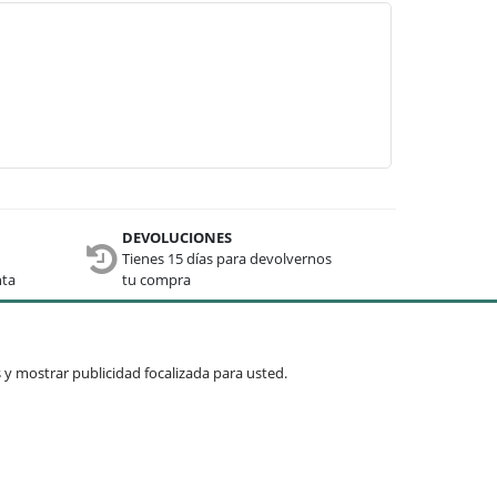
DEVOLUCIONES
Tienes 15 días para devolvernos
nta
tu compra
Términos comunes
os y mostrar publicidad focalizada para usted.
Mueble auxiliar
Cuadros y espejos
Mesas
Recibidores
Sillas
Lámparas
Enviar »