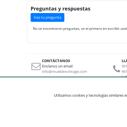
Preguntas y respuestas
Haz tu pregunta
No se encontraron preguntas, se el primero en escribir una
CONTÁCTANOS
LL
Envíanos un email
961
info@mueblesvintage.com
961
L-V
Sobre nosotros
Otros li
Utilizamos cookies y tecnologías similares en
Aviso legal
Quienes somos
Mapa
Condiciones de uso
Contacto
Mi cu
Condi