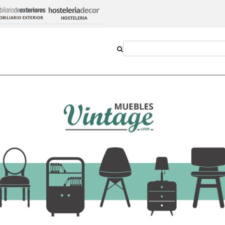
Outlet
Novedades
Estilos
Proyectos
en Madera Maciza Acabado Cerezo Oscuro 91 x 60 x 44 cm
Mesa de Centro Ru
Acabado Cerezo Osc
68,70 €
146,18 €
-
+
Añadir al ca
Ver opciones
IVA incluido en el precio
Transporte:
11,98€