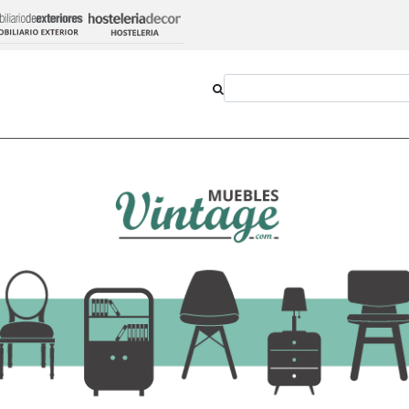
Outlet
Novedades
Estilos
Proyectos
Patas Metálicas
Mesa de Comedor E
Metálicas
334,70 €
-
+
Añadir al ca
Ver opciones
IVA incluido en el precio
Transporte:
GRATIS!