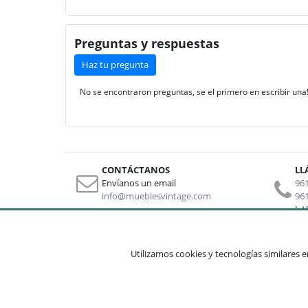
Preguntas y respuestas
Haz tu pregunta
No se encontraron preguntas, se el primero en escribir una
CONTÁCTANOS
LL
Envíanos un email
961
info@mueblesvintage.com
961
L-V
Sobre nosotros
Otros li
Utilizamos cookies y tecnologías similares en
Aviso legal
Quienes somos
Mapa
Condiciones de uso
Contacto
Mi cu