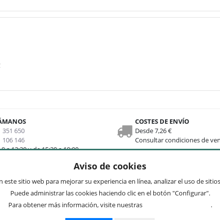
!
ÁMANOS
COSTES DE ENVÍO
 351 650
Desde 7,26 €
 106 146
Consultar condiciones de ve
 8 a 13:30 y de 15:30 a 19:00
Aviso de cookies
nks
Newsletter
 este sitio web para mejorar su experiencia en línea, analizar el uso de siti
Puede administrar las cookies haciendo clic en el botón "Configurar".
 web
Preguntas frecuentes
Para obtener más información, visite nuestras
Condiciones de uso
.
enta
Acepto
privacidad