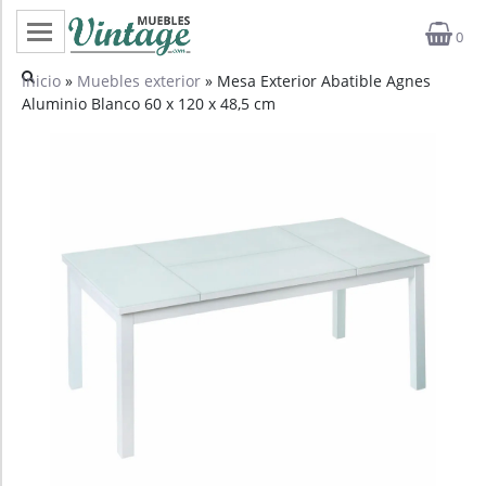
0
Categorías
Inicio
»
Muebles exterior
» Mesa Exterior Abatible Agnes
Aluminio Blanco 60 x 120 x 48,5 cm
Top ventas
Outlet
Novedades
Estilos
Proyectos
Profesionales
Noticias
Contacto