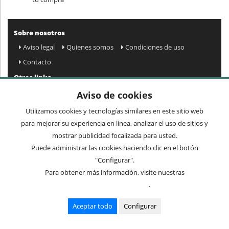
Sobre nosotros
Aviso legal
Quienes somos
Condiciones de uso
Contacto
Otros links
Mapa web
Preguntas frecuentes
Mi cuenta
Aviso de cookies
Condiciones de envío y devolución
Utilizamos cookies y tecnologías similares en este sitio web
Newsletter
para mejorar su experiencia en línea, analizar el uso de sitios y
mostrar publicidad focalizada para usted.
Puede administrar las cookies haciendo clic en el botón
Acepto
privacidad
Enviar »
"Configurar".
Para obtener más información, visite nuestras
Condiciones de uso
.
Términos comunes
Mesas
Recibidores
Sillas
Mueble auxiliar
Aceptar todo
Configurar
Lámparas
Cuadros y espejos