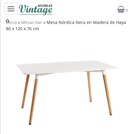
0
Categorías
Inicio
»
Mesas bar
» Mesa Nórdica Nera en Madera de Haya
80 x 120 x 76 cm
Top ventas
Outlet
Novedades
Estilos
Proyectos
Profesionales
Noticias
Contacto