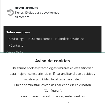
DEVOLUCIONES
Tienes 15 días para devolvernos
tu compra
Sobre nosotros
Aviso legal
Quienes somos
Condiciones de uso
Contacto
Otros links
Mapa web
Preguntas frecuentes
Mi cuenta
Aviso de cookies
Condiciones de envío y devolución
Utilizamos cookies y tecnologías similares en este sitio web
Newsletter
para mejorar su experiencia en línea, analizar el uso de sitios y
mostrar publicidad focalizada para usted.
Puede administrar las cookies haciendo clic en el botón
Acepto
privacidad
Enviar »
"Configurar".
Para obtener más información, visite nuestras
Condiciones de uso
.
Términos comunes