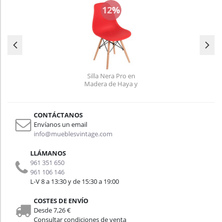
12%
Silla Nera Pro en
Madera de Haya y
Polipropileno 54 x 50 x
82 cm
CONTÁCTANOS
Envíanos un email
info@mueblesvintage.com
LLÁMANOS
961 351 650
961 106 146
L-V 8 a 13:30 y de 15:30 a 19:00
COSTES DE ENVÍO
Desde 7,26 €
Consultar condiciones de venta