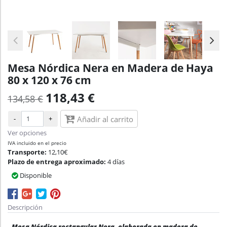
Mesa Nórdica Nera en Madera de Haya
80 x 120 x 76 cm
118,43 €
134,58 €
-
+
Añadir al carrito
Ver opciones
IVA incluido en el precio
Transporte:
12,10€
Plazo de entrega aproximado:
4 días
Disponible
Descripción
Mesa Nórdica rectangular Nera, elaborada en madera de