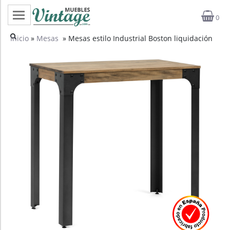
0
Categorías
Inicio
»
Mesas
» Mesas estilo Industrial Boston liquidación
Top ventas
Outlet
Novedades
Estilos
Proyectos
Profesionales
Noticias
Contacto