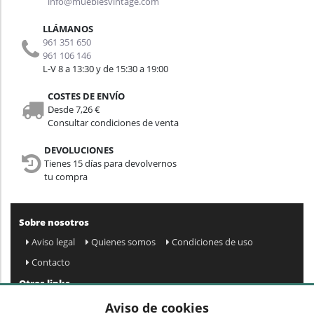
info@mueblesvintage.com
LLÁMANOS
961 351 650
961 106 146
L-V 8 a 13:30 y de 15:30 a 19:00
COSTES DE ENVÍO
Desde 7,26 €
Consultar condiciones de venta
DEVOLUCIONES
Tienes 15 días para devolvernos
tu compra
Sobre nosotros
Aviso legal
Quienes somos
Condiciones de uso
Contacto
Otros links
Mapa web
Preguntas frecuentes
Mi cuenta
Aviso de cookies