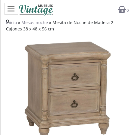
0
Categorías
Inicio
»
Mesas noche
» Mesita de Noche de Madera 2
Cajones 38 x 48 x 56 cm
Top ventas
Outlet
Novedades
Estilos
Proyectos
Profesionales
Noticias
Contacto