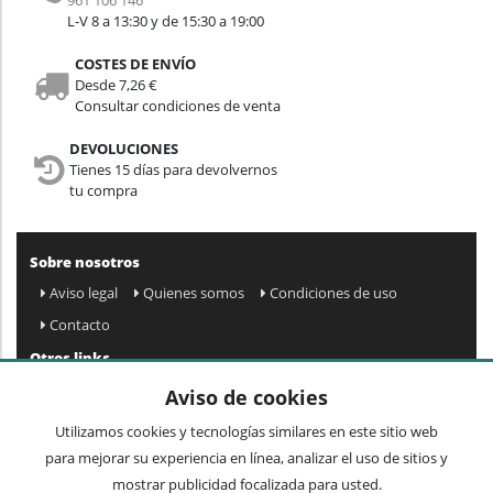
L-V 8 a 13:30 y de 15:30 a 19:00
COSTES DE ENVÍO
Desde 7,26 €
Consultar condiciones de venta
DEVOLUCIONES
Tienes 15 días para devolvernos
tu compra
Sobre nosotros
Aviso legal
Quienes somos
Condiciones de uso
Contacto
Otros links
Mapa web
Preguntas frecuentes
Mi cuenta
Aviso de cookies
Condiciones de envío y devolución
Utilizamos cookies y tecnologías similares en este sitio web
Newsletter
para mejorar su experiencia en línea, analizar el uso de sitios y
mostrar publicidad focalizada para usted.