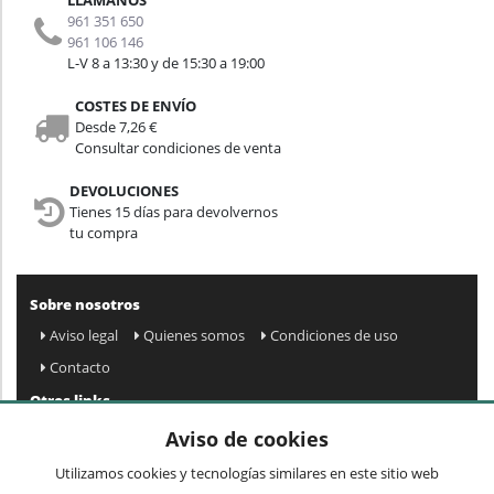
961 351 650
961 106 146
L-V 8 a 13:30 y de 15:30 a 19:00
COSTES DE ENVÍO
Desde 7,26 €
Consultar condiciones de venta
DEVOLUCIONES
Tienes 15 días para devolvernos
tu compra
Sobre nosotros
Aviso legal
Quienes somos
Condiciones de uso
Contacto
Otros links
Mapa web
Preguntas frecuentes
Mi cuenta
Aviso de cookies
Condiciones de envío y devolución
Utilizamos cookies y tecnologías similares en este sitio web