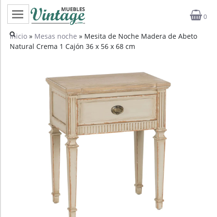
0
Categorías
Inicio
»
Mesas noche
» Mesita de Noche Madera de Abeto
Natural Crema 1 Cajón 36 x 56 x 68 cm
Top ventas
Outlet
Novedades
Estilos
Proyectos
Profesionales
Noticias
Contacto