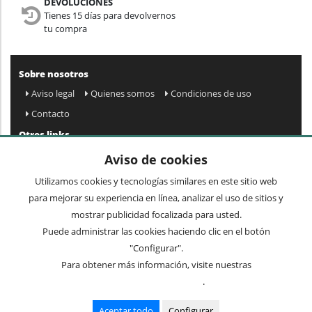
DEVOLUCIONES
Tienes 15 días para devolvernos
tu compra
Sobre nosotros
Aviso legal
Quienes somos
Condiciones de uso
Contacto
Otros links
Mapa web
Preguntas frecuentes
Mi cuenta
Aviso de cookies
Condiciones de envío y devolución
Utilizamos cookies y tecnologías similares en este sitio web
Newsletter
para mejorar su experiencia en línea, analizar el uso de sitios y
mostrar publicidad focalizada para usted.
Puede administrar las cookies haciendo clic en el botón
Acepto
privacidad
Enviar »
"Configurar".
Para obtener más información, visite nuestras
Condiciones de uso
.
Términos comunes
Mesas
Sillas
Cuadros y espejos
Mueble auxiliar
Lámparas
Aceptar todo
Configurar