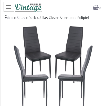
0
Categorías
Inicio
»
Sillas
» Pack 4 Sillas Clever Asiento de Polipiel
Top ventas
Outlet
Novedades
Estilos
Proyectos
Profesionales
Noticias
Contacto