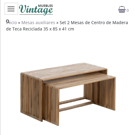
0
Categorías
Inicio
»
Mesas auxiliares
» Set 2 Mesas de Centro de Madera
de Teca Reciclada 35 x 85 x 41 cm
Top ventas
Outlet
Novedades
Estilos
Proyectos
Profesionales
Noticias
Contacto