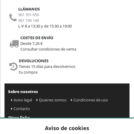
LLÁMANOS
961 351 650
961 106 146
L-V 8 a 13:30 y de 15:30 a 19:00
COSTES DE ENVÍO
Desde 7,26 €
Consultar condiciones de venta
DEVOLUCIONES
Tienes 15 días para devolvernos
tu compra
Sobre nosotros
Aviso legal
Quienes somos
Condiciones de uso
Contacto
Otros links
Mapa web
Preguntas frecuentes
Mi cuenta
Aviso de cookies