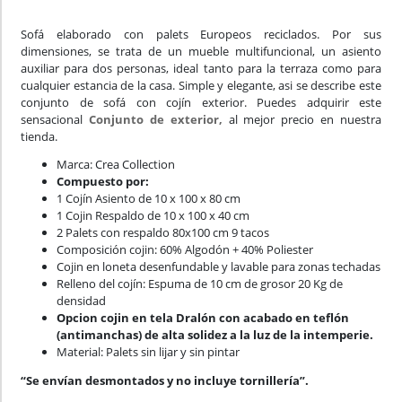
Sofá elaborado con palets Europeos reciclados. Por sus
dimensiones, se trata de un mueble multifuncional, un asiento
auxiliar para dos personas, ideal tanto para la terraza como para
cualquier estancia de la casa. Simple y elegante, asi se describe este
conjunto de sofá con cojín exterior. Puedes adquirir este
sensacional
Conjunto de exterior,
al mejor precio en nuestra
tienda.
Marca: Crea Collection
Compuesto por:
1 Cojín Asiento de 10 x 100 x 80 cm
1 Cojin Respaldo de 10 x 100 x 40 cm
2 Palets con respaldo 80x100 cm 9 tacos
Composición cojin: 60% Algodón + 40% Poliester
Cojin en loneta desenfundable y lavable para zonas techadas
Relleno del cojín: Espuma de 10 cm de grosor 20 Kg de
densidad
Opcion cojin en tela Dralón con acabado en teflón
(antimanchas) de alta solidez a la luz de la intemperie.
Material: Palets sin lijar y sin pintar
“Se envían desmontados y no incluye tornillería”.