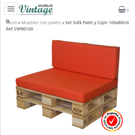
0
Categorías
Inicio
»
Muebles con palets
» Set Sofá Palet y Cojín 100x80cm
Ref.S9P80100
Top ventas
Outlet
Novedades
Estilos
Proyectos
Profesionales
Noticias
Contacto