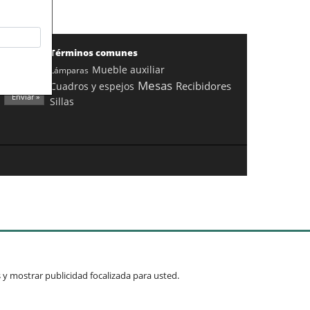
Términos comunes
Mueble auxiliar
Lámparas
Mesas
Recibidores
Cuadros y espejos
Enviar »
Sillas
os y mostrar publicidad focalizada para usted.