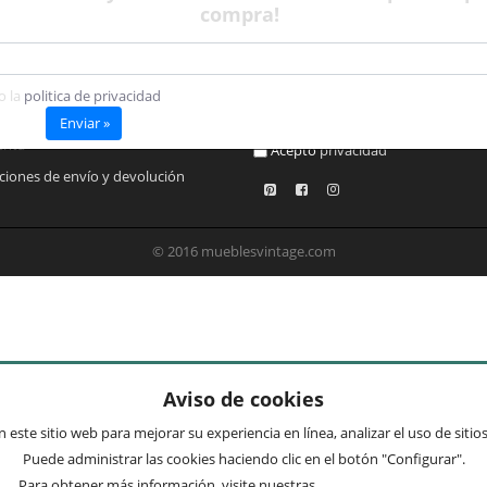
compra!
 8 a 13:30 y de 15:30 a 19:00
nks
Newsletter
o la
politica de privacidad
 web
Preguntas frecuentes
Enviar »
enta
Acepto
privacidad
ciones de envío y devolución
© 2016 mueblesvintage.com
Aviso de cookies
 este sitio web para mejorar su experiencia en línea, analizar el uso de siti
Puede administrar las cookies haciendo clic en el botón "Configurar".
Para obtener más información, visite nuestras
Condiciones de uso
.