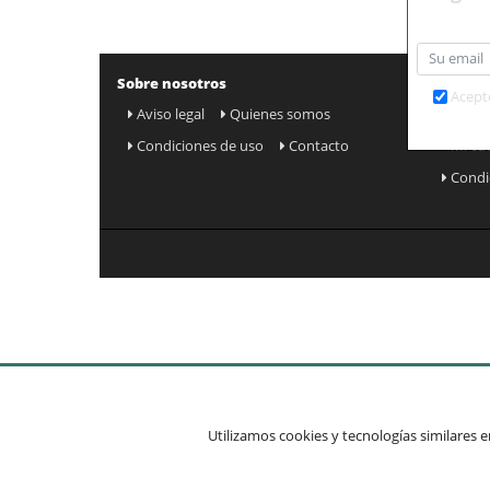
L-V
Sobre nosotros
Otros li
Acept
Aviso legal
Quienes somos
Mapa
Condiciones de uso
Contacto
Mi cu
Condi
Utilizamos cookies y tecnologías similares en