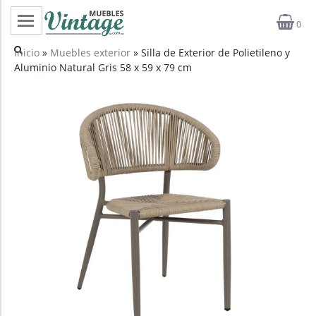
0
Categorías
Inicio
»
Muebles exterior
» Silla de Exterior de Polietileno y
Aluminio Natural Gris 58 x 59 x 79 cm
Top ventas
Outlet
Novedades
Estilos
Proyectos
Profesionales
Noticias
Contacto