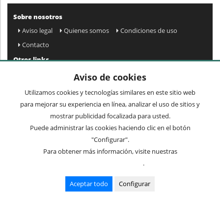
Sobre nosotros
Aviso legal
Quienes somos
Condiciones de uso
Contacto
Otros links
Mapa web
Preguntas frecuentes
Mi cuenta
Aviso de cookies
Condiciones de envío y devolución
Utilizamos cookies y tecnologías similares en este sitio web
Newsletter
para mejorar su experiencia en línea, analizar el uso de sitios y
mostrar publicidad focalizada para usted.
Puede administrar las cookies haciendo clic en el botón
Acepto
privacidad
Enviar »
"Configurar".
Para obtener más información, visite nuestras
Condiciones de uso
.
Términos comunes
Mesas
Cuadros y espejos
Mueble auxiliar
Sillas
Aceptar todo
Configurar
Recibidores
Lámparas
© 2016 mueblesvintage.com