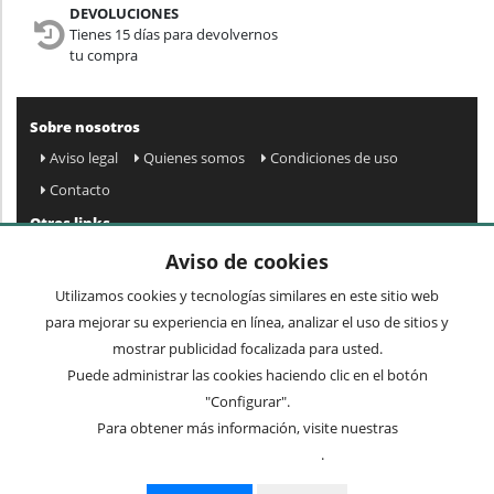
DEVOLUCIONES
Tienes 15 días para devolvernos
tu compra
Sobre nosotros
Aviso legal
Quienes somos
Condiciones de uso
Contacto
Otros links
Mapa web
Preguntas frecuentes
Mi cuenta
Aviso de cookies
Condiciones de envío y devolución
Utilizamos cookies y tecnologías similares en este sitio web
Newsletter
para mejorar su experiencia en línea, analizar el uso de sitios y
mostrar publicidad focalizada para usted.
Puede administrar las cookies haciendo clic en el botón
Acepto
privacidad
Enviar »
"Configurar".
Para obtener más información, visite nuestras
Condiciones de uso
.
Términos comunes