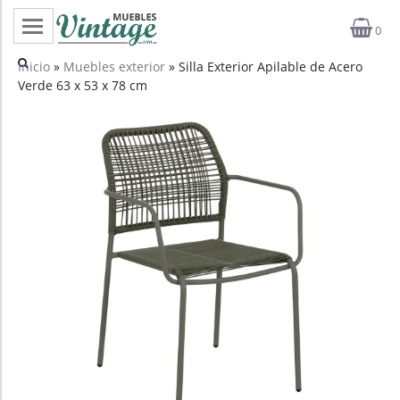
0
Categorías
Inicio
»
Muebles exterior
» Silla Exterior Apilable de Acero
Verde 63 x 53 x 78 cm
Top ventas
Outlet
Novedades
Estilos
Proyectos
Profesionales
Noticias
Contacto