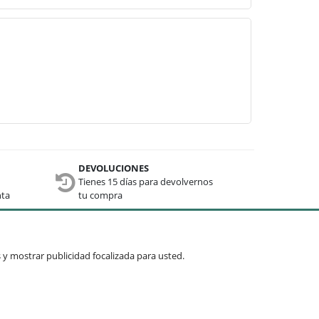
DEVOLUCIONES
Tienes 15 días para devolvernos
nta
tu compra
Términos comunes
os y mostrar publicidad focalizada para usted.
Mesas
Recibidores
Mueble auxiliar
Sillas
Cuadros y espejos
Lámparas
Enviar »