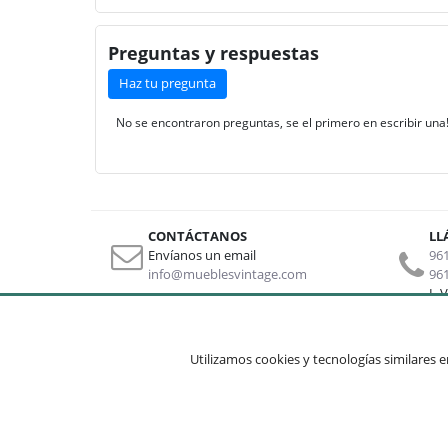
Preguntas y respuestas
Haz tu pregunta
No se encontraron preguntas, se el primero en escribir una
CONTÁCTANOS
LL
Envíanos un email
961
info@mueblesvintage.com
961
L-V
Sobre nosotros
Otros li
Utilizamos cookies y tecnologías similares en
Aviso legal
Quienes somos
Mapa
Condiciones de uso
Contacto
Mi cu
Condi