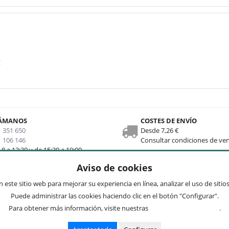
!
ÁMANOS
COSTES DE ENVÍO
 351 650
Desde 7,26 €
 106 146
Consultar condiciones de ve
 8 a 13:30 y de 15:30 a 19:00
Aviso de cookies
nks
Newsletter
 este sitio web para mejorar su experiencia en línea, analizar el uso de siti
Puede administrar las cookies haciendo clic en el botón "Configurar".
 web
Preguntas frecuentes
Para obtener más información, visite nuestras
Condiciones de uso
.
enta
Acepto
privacidad
ciones de envío y devolución