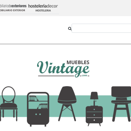
Outlet
Novedades
Estilos
Proyectos
o 40 x 47 x 78 cm
Silla Niel Black Asi
cm
55,15 €
-
+
Añadir al ca
Ver opciones
IVA incluido en el precio
Transporte:
14,52€