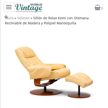
0
Categorías
Inicio
»
Sillones
» Sillón de Relax Kemi con Otomana
Reclinable de Madera y Polipiel Mantequilla
Top ventas
Outlet
Novedades
Estilos
Proyectos
Profesionales
Noticias
Contacto