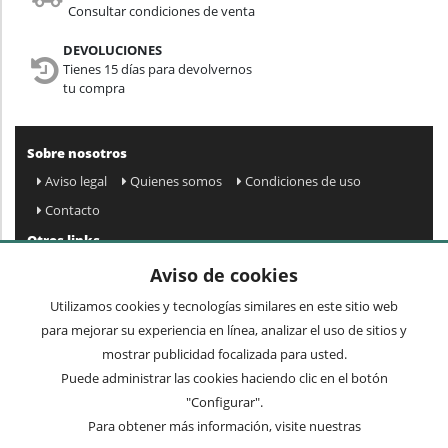
Consultar condiciones de venta
DEVOLUCIONES
Tienes 15 días para devolvernos
tu compra
Sobre nosotros
Aviso legal
Quienes somos
Condiciones de uso
Contacto
Otros links
Mapa web
Preguntas frecuentes
Mi cuenta
Aviso de cookies
Condiciones de envío y devolución
Utilizamos cookies y tecnologías similares en este sitio web
Newsletter
para mejorar su experiencia en línea, analizar el uso de sitios y
mostrar publicidad focalizada para usted.
Puede administrar las cookies haciendo clic en el botón
Acepto
privacidad
Enviar »
"Configurar".
Para obtener más información, visite nuestras