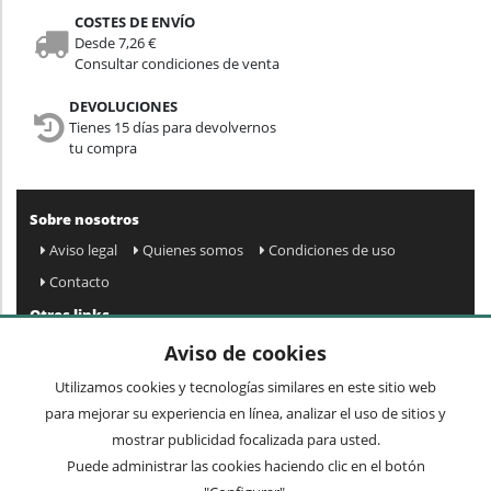
COSTES DE ENVÍO
Desde 7,26 €
Consultar condiciones de venta
DEVOLUCIONES
Tienes 15 días para devolvernos
tu compra
Sobre nosotros
Aviso legal
Quienes somos
Condiciones de uso
Contacto
Otros links
Mapa web
Preguntas frecuentes
Mi cuenta
Aviso de cookies
Condiciones de envío y devolución
Utilizamos cookies y tecnologías similares en este sitio web
Newsletter
para mejorar su experiencia en línea, analizar el uso de sitios y
mostrar publicidad focalizada para usted.
Puede administrar las cookies haciendo clic en el botón
Acepto
privacidad
Enviar »