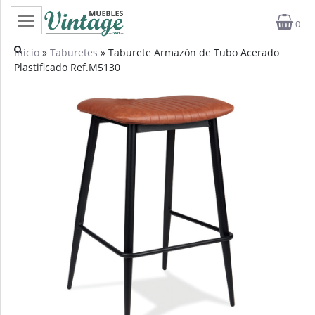
0
Categorías
Inicio
»
Taburetes
» Taburete Armazón de Tubo Acerado
Plastificado Ref.M5130
Top ventas
Outlet
Novedades
Estilos
Proyectos
Profesionales
Noticias
Contacto