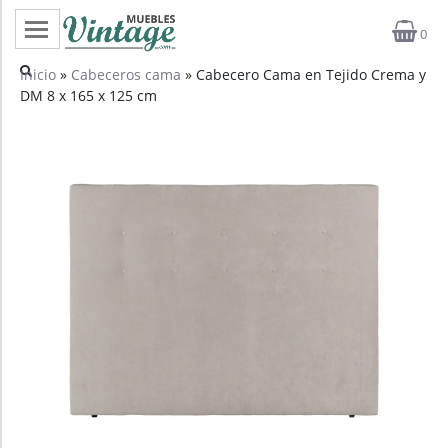
0
Categorías
Inicio
»
Cabeceros cama
» Cabecero Cama en Tejido Crema y
DM 8 x 165 x 125 cm
Top ventas
Outlet
Novedades
Estilos
Proyectos
Profesionales
Noticias
Contacto